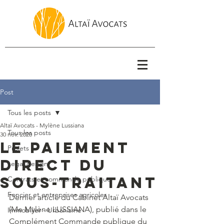
Post
Tous les posts
Altaï Avocats - Mylène Lussiana
Tous les posts
30 nov. 2020
Le paiement
Projets
direct du
Legal design
sous-traitant
Contrats et commande publique
Foncier et entreprises agricoles
Dernier article du Cabinet Altaï Avocats 
(Me Mylène LUSSIANA), publié dans le 
Immobilier - Urbanisme
Complément Commande publique du 