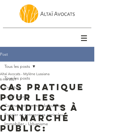
Post
Tous les posts
Altaï Avocats - Mylène Lussiana
Tous les posts
6 mai 2021
Cas pratique
Projets
pour les
Legal design
candidats à
Contrats et commande publique
Foncier et entreprises agricoles
un marché
Immobilier - Urbanisme
public: