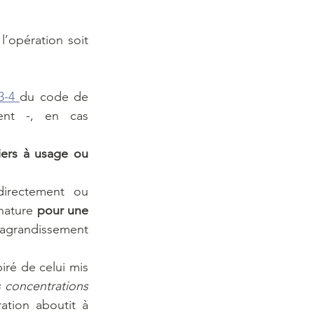
’opération soit 
3-4 
du code de 
ent -, en cas 
iers à usage ou 
irectement ou 
nature 
pour une 
’agrandissement 
iré de celui mis 
 concentrations 
ation aboutit à 