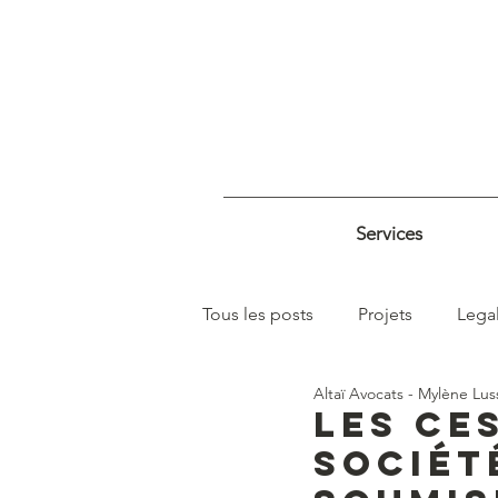
Services
Tous les posts
Projets
Lega
Altaï Avocats - Mylène Lus
Immobilier - Urbanisme
Les ce
sociét