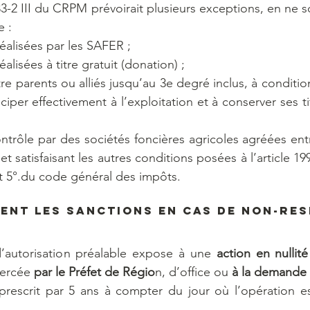
33-2 III du CRPM prévoirait plusieurs exceptions, en ne 
e :
éalisées par les SAFER ;
alisées à titre gratuit (donation) ;
re parents ou alliés jusqu’au 3e degré inclus, à conditio
ciper effectivement à l’exploitation et à conserver ses t
ntrôle par des sociétés foncières agricoles agréées entre
, et satisfaisant les autres conditions posées à l’article 19
 et 5°.du code général des impôts. 
ent les sanctions en cas de non-res
autorisation préalable expose à une 
action en nullit
xercée 
par le Préfet de Régio
n, d’office ou 
à la demande
prescrit par 5 ans à compter du jour où l’opération es