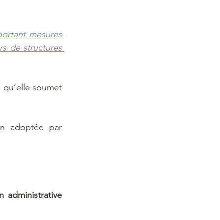
portant mesures 
s de structures 
, qu’elle soumet 
on adoptée par 
n administrative 