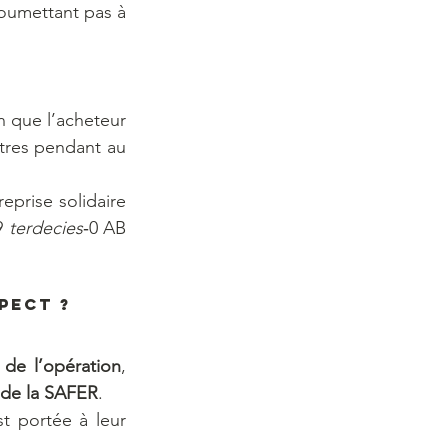
soumettant pas à 
n que l’acheteur 
itres pendant au 
prise solidaire 
9 
terdecies
‑0 AB 
pect ?
é de l’opération
, 
 de la SAFER
.
t portée à leur 