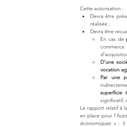
Cette autorisation :
Devra être préal
réalisée ;
Devra être recuei
En cas de 
commerce 
d’acquisitio
D’une soci
vocation ag
Par une p
indirecteme
superficie
significatif
Le rapport relatif à 
en place pour l’Auto
économiques » 
: i