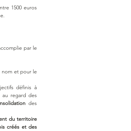
ntre 1500 euros 
e.
ccomplie par le 
 nom et pour le 
ctifs définis à 
l’article L. 333‑1, appréciés à l’échelle du territoire agricole pertinent, au regard des 
nsolidation
 des 
développement du territoire 
is créés et des 