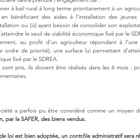
ficiaire devra prendre l’engagement de :
er à bail rural à long terme prioritairement à un agriculte
 en bénéficiant des aides à l’installation des jeunes agr
stallation ou (iii) ayant besoin de consolider son exploita
’atteindre le seuil de viabilité économique fixé par le SD
airement, au profit d’un agriculteur répondant à l’une
 ordre de priorité), une surface lui permettant d’attein
ique fixé par le SDREA. 
ont pris, ils doivent être réalisés dans les 6 mois ; p
émentaires.
ociété a parfois pu être considéré comme un moyen d
n, par la SAFER, des biens vendus.
de loi est bien adoptée, un contrôle administratif sera ré