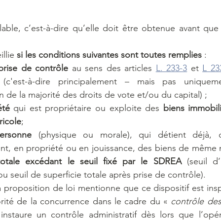
able, c’est-à-dire qu’elle doit être obtenue avant que l
llie
 si les conditions suivantes sont toutes remplies 
:
prise de contrôle 
au sens des articles 
L. 233-3
 et 
L 23
(c'est-à-dire principalement – mais pas uniquem
n de la majorité des droits de vote et/ou du capital) ;
été
 qui est propriétaire ou exploite des 
biens immobil
ricole
;
ersonne 
(physique ou morale), qui détient déjà, d
nt, en propriété ou en jouissance, des biens de même 
 totale excédant le seuil fixé par le SDREA
 (seuil d
, ou seuil de superficie totale après prise de contrôle).
la proposition de loi mentionne que ce dispositif est insp
rité de la concurrence dans le cadre du « 
contrôle des
l instaure un contrôle administratif dès lors que l’opér