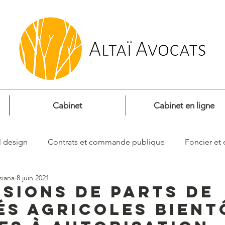
Cabinet
Cabinet en ligne
l design
Contrats et commande publique
Foncier et 
siana
8 juin 2021
ssions de parts de
és agricoles bient