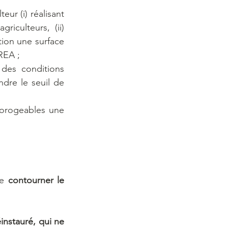
ur (i) réalisant 
iculteurs, (ii) 
tion une surface 
REA ; 
 des conditions 
dre le seuil de 
rorogeables une 
e 
contourner le 
instauré, qui ne 